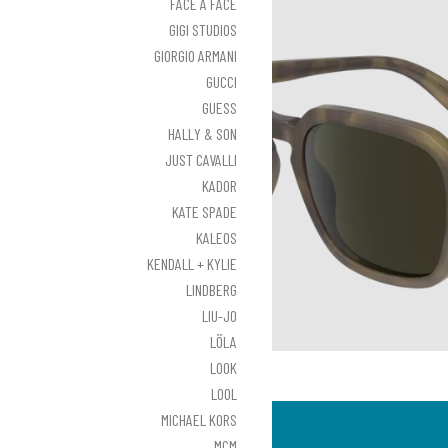
FACE A FACE
GIGI STUDIOS
GIORGIO ARMANI
GUCCI
GUESS
HALLY & SON
JUST CAVALLI
KADOR
KATE SPADE
KALEOS
KENDALL + KYLIE
LINDBERG
LIU-JO
LÖLA
LOOK
LOOL
MICHAEL KORS
MCM