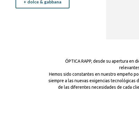
ZEN BARCELON
Zen Barcelona, las gafas que te definen.
Desde 2004, Zen Barcelona ha creado
modelos únicos, innovando en cuanto
al color y las formas, dando con modelos
que representa cada personalidad.
Modelo unisex de la Colección Barcelona.
ÓPTICA RAPP, desde su apertura en di
+ zen barcelona
relevantes
Hemos sido constantes en nuestro empeño por 
siempre a las nuevas exigencias tecnológicas d
de las diferentes necesidades de cada clie