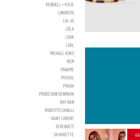
KENDALL + KYLIE
LINDBERG
LIU-JO
LÖLA
LOOK
LOOL
MICHAEL KORS
MCM
PANAME
PERSOL
PRADA
PRODESIGN DENMARK
RAY-BAN
ROBERTO CAVALLI
SAINT LORENT
SERENGETI
SILHOUETTE