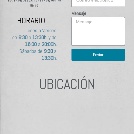
Tel: (+34) 922257157 / (+34) 661 78
06 30
Mensaje
HORARIO
Lunes a Viernes
de
9:30
a
13:30h.
y de
16:00
a
20:00h.
Sábados de
9:30
a
Enviar
13:30h.
UBICACIÓN