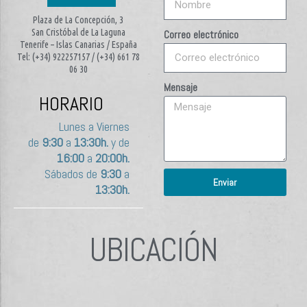
Plaza de La Concepción, 3
San Cristóbal de La Laguna
Correo electrónico
Tenerife – Islas Canarias / España
Tel: (+34) 922257157 / (+34) 661 78
06 30
Mensaje
HORARIO
Lunes a Viernes
de
9:30
a
13:30h.
y de
16:00
a
20:00h.
Sábados de
9:30
a
Enviar
13:30h.
UBICACIÓN