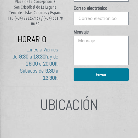
Plaza de La Concepción, 3
San Cristóbal de La Laguna
Correo electrónico
Tenerife – Islas Canarias / España
Tel: (+34) 922257157 / (+34) 661 78
06 30
Mensaje
HORARIO
Lunes a Viernes
de
9:30
a
13:30h.
y de
16:00
a
20:00h.
Sábados de
9:30
a
Enviar
13:30h.
UBICACIÓN