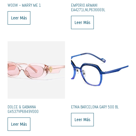
WOOW – MARRY ME 1
EMPORIO ARMANI
EA4271LNLP636669L
Leer Más
Leer Más
DOLCE & GABANNA
ETNIA BARCELONA GARY 50O BL
G4537VP6849V000
Leer Más
Leer Más