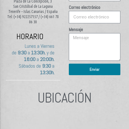
Plaza de La Concepción, 3
San Cristóbal de La Laguna
Correo electrónico
Tenerife – Islas Canarias / España
Tel: (+34) 922257157 / (+34) 661 78
06 30
Mensaje
HORARIO
Lunes a Viernes
de
9:30
a
13:30h.
y de
16:00
a
20:00h.
Sábados de
9:30
a
Enviar
13:30h.
UBICACIÓN