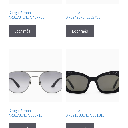
Giorgio Armani
Giorgio Armani
AR6173TLNLP340773L
AR8242LNLP616273L
Leer más
Leer más
Girogio Armani
Girogio Armani
AR6178LNLP300371L
AR8213BULNLP5001B1L