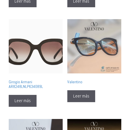
Leer más
Leer más
Girogio Armani
Valentino
AR8248LNLP634089L
Leer más
Leer más