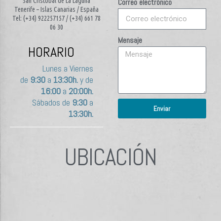
San Cristóbal de La Laguna
Correo electrónico
Tenerife – Islas Canarias / España
Tel: (+34) 922257157 / (+34) 661 78
06 30
Mensaje
HORARIO
Lunes a Viernes
de
9:30
a
13:30h.
y de
16:00
a
20:00h.
Sábados de
9:30
a
Enviar
13:30h.
UBICACIÓN