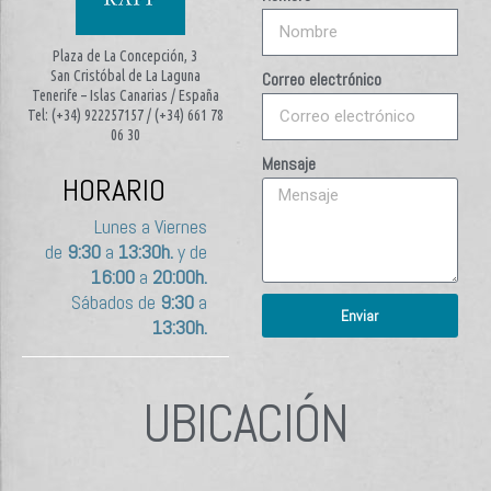
Plaza de La Concepción, 3
San Cristóbal de La Laguna
Correo electrónico
Tenerife – Islas Canarias / España
Tel: (+34) 922257157 / (+34) 661 78
06 30
Mensaje
HORARIO
Lunes a Viernes
de
9:30
a
13:30h.
y de
16:00
a
20:00h.
Sábados de
9:30
a
Enviar
13:30h.
UBICACIÓN