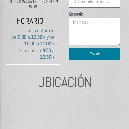
Tel: (+34) 922257157 / (+34) 661 78
06 30
Mensaje
HORARIO
Lunes a Viernes
de
9:30
a
13:30h.
y de
16:00
a
20:00h.
Sábados de
9:30
a
Enviar
13:30h.
UBICACIÓN