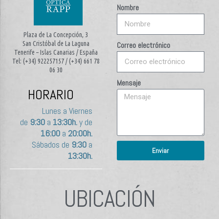
Nombre
Plaza de La Concepción, 3
San Cristóbal de La Laguna
Correo electrónico
Tenerife – Islas Canarias / España
Tel: (+34) 922257157 / (+34) 661 78
06 30
Mensaje
HORARIO
Lunes a Viernes
de
9:30
a
13:30h.
y de
16:00
a
20:00h.
Sábados de
9:30
a
Enviar
13:30h.
UBICACIÓN