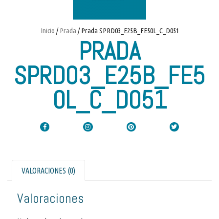
Inicio
/
Prada
/ Prada SPRD03_E25B_FE50L_C_D051
PRADA
SPRD03_E25B_FE5
0L_C_D051
VALORACIONES (0)
Valoraciones