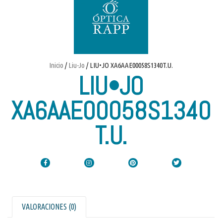
Inicio
/
Liu-Jo
/ LIU•JO XA6AAE00058S1340T.U.
LIU•JO
XA6AAE00058S1340
T.U.
VALORACIONES (0)