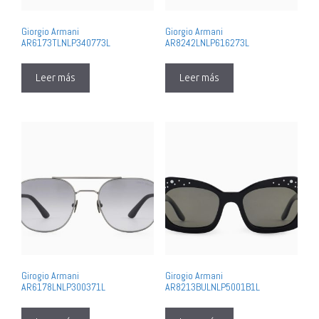
Giorgio Armani
Giorgio Armani
AR6173TLNLP340773L
AR8242LNLP616273L
Leer más
Leer más
Girogio Armani
Girogio Armani
AR6178LNLP300371L
AR8213BULNLP5001B1L