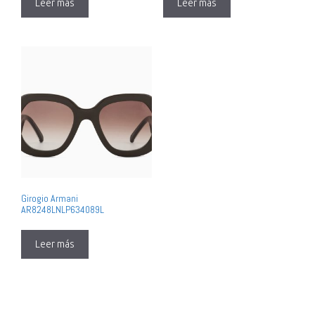
Leer más
Leer más
Girogio Armani
AR8248LNLP634089L
Leer más