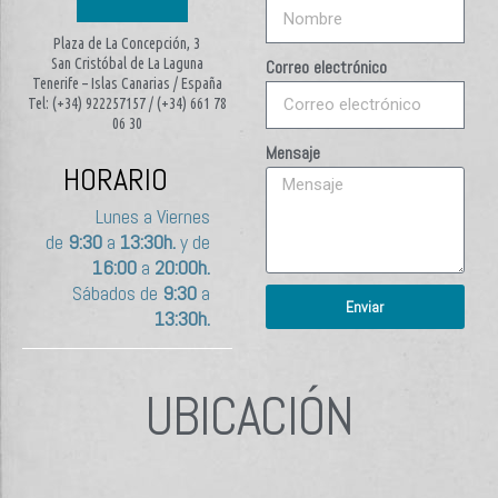
Plaza de La Concepción, 3
San Cristóbal de La Laguna
Correo electrónico
Tenerife – Islas Canarias / España
Tel: (+34) 922257157 / (+34) 661 78
06 30
Mensaje
HORARIO
Lunes a Viernes
de
9:30
a
13:30h.
y de
16:00
a
20:00h.
Sábados de
9:30
a
Enviar
13:30h.
UBICACIÓN