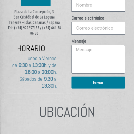
Plaza de La Concepción, 3
San Cristóbal de La Laguna
Correo electrónico
Tenerife – Islas Canarias / España
Tel: (+34) 922257157 / (+34) 661 78
06 30
Mensaje
HORARIO
Lunes a Viernes
de
9:30
a
13:30h.
y de
16:00
a
20:00h.
Sábados de
9:30
a
Enviar
13:30h.
UBICACIÓN