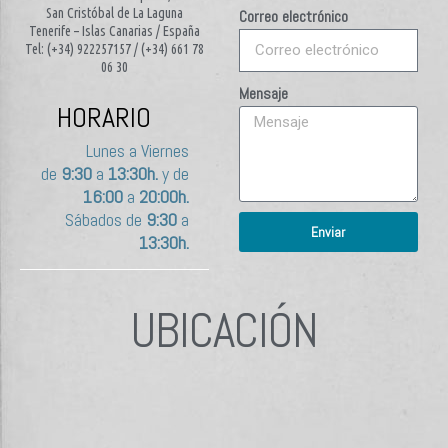
San Cristóbal de La Laguna
Correo electrónico
Tenerife – Islas Canarias / España
Tel: (+34) 922257157 / (+34) 661 78
06 30
Mensaje
HORARIO
Lunes a Viernes
de
9:30
a
13:30h.
y de
16:00
a
20:00h.
Sábados de
9:30
a
Enviar
13:30h.
UBICACIÓN