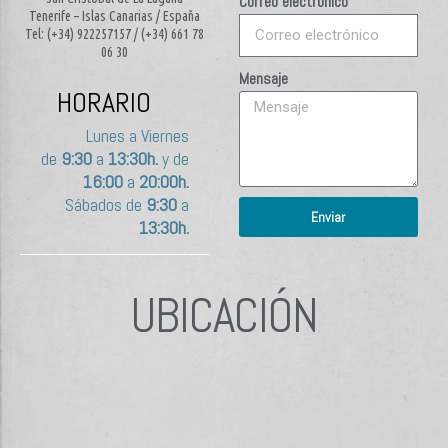
Correo electrónico
Tenerife – Islas Canarias / España
Tel: (+34) 922257157 / (+34) 661 78
06 30
Mensaje
HORARIO
Lunes a Viernes
de
9:30
a
13:30h.
y de
16:00
a
20:00h.
Sábados de
9:30
a
Enviar
13:30h.
UBICACIÓN