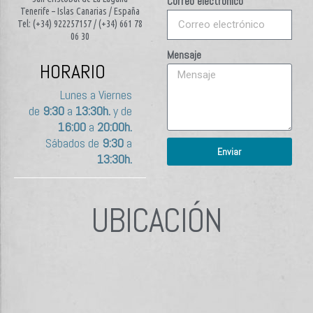
Correo electrónico
Tenerife – Islas Canarias / España
Tel: (+34) 922257157 / (+34) 661 78
06 30
Mensaje
HORARIO
Lunes a Viernes
de
9:30
a
13:30h.
y de
16:00
a
20:00h.
Sábados de
9:30
a
Enviar
13:30h.
UBICACIÓN