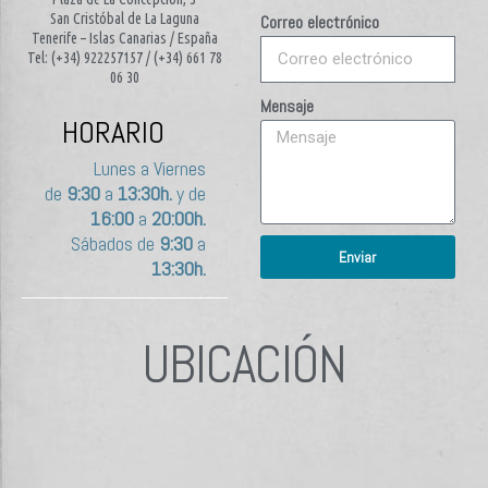
San Cristóbal de La Laguna
Correo electrónico
Tenerife – Islas Canarias / España
Tel: (+34) 922257157 / (+34) 661 78
06 30
Mensaje
HORARIO
Lunes a Viernes
de
9:30
a
13:30h.
y de
16:00
a
20:00h.
Sábados de
9:30
a
Enviar
13:30h.
UBICACIÓN