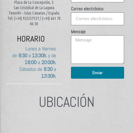
Plaza de La Concepción, 3
San Cristóbal de La Laguna
Correo electrónico
Tenerife – Islas Canarias / España
Tel: (+34) 922257157 / (+34) 661 78
06 30
Mensaje
HORARIO
Lunes a Viernes
de
9:30
a
13:30h.
y de
16:00
a
20:00h.
Sábados de
9:30
a
Enviar
13:30h.
UBICACIÓN