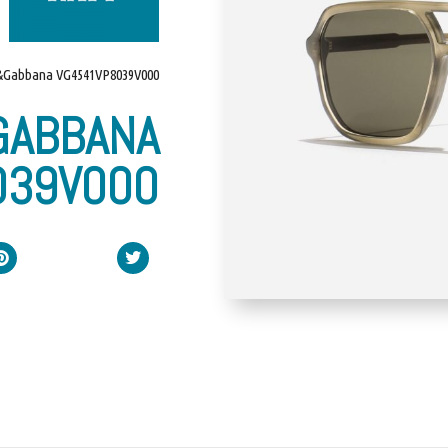
&Gabbana VG4541VP8039V000
GABBANA
039V000