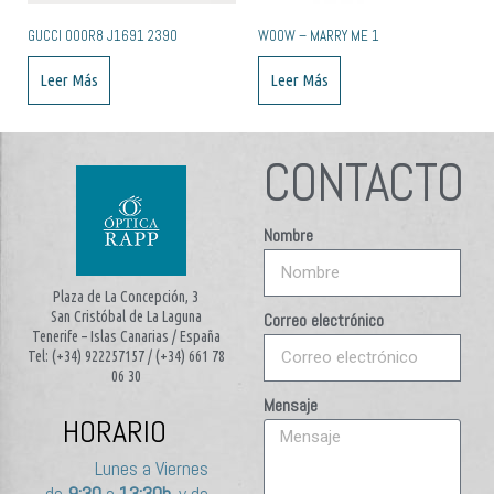
GUCCI 000R8 J1691 2390
WOOW – MARRY ME 1
Leer Más
Leer Más
CONTACTO
Nombre
Plaza de La Concepción, 3
San Cristóbal de La Laguna
Correo electrónico
Tenerife – Islas Canarias / España
Tel: (+34) 922257157 / (+34) 661 78
06 30
Mensaje
HORARIO
Lunes a Viernes
de
9:30
a
13:30h.
y de