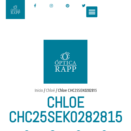
Inicio
/
Chloé
/ Chloe CHC25SEK0282815
CHLOE
CHC25SEK0282815