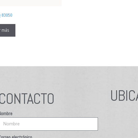
g 83050
r más
UBIC
CONTACTO
Nombre
Correo electrónico