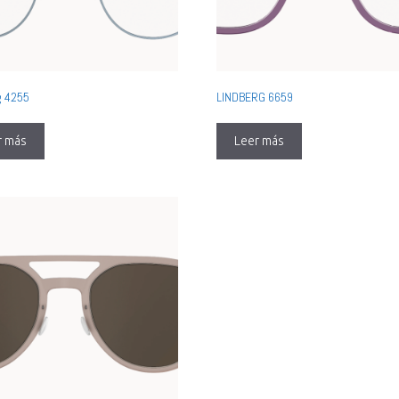
g 4255
LINDBERG 6659
r más
Leer más