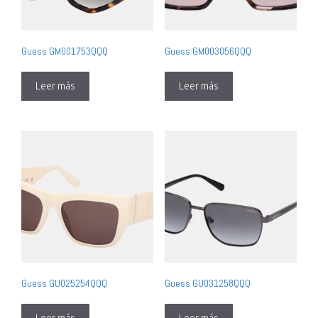
Guess GM001753QQQ
Guess GM003056QQQ
Leer más
Leer más
Guess GU025254QQQ
Guess GU031258QQQ