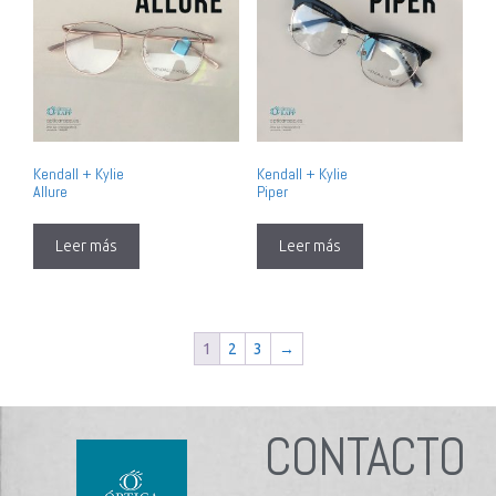
Kendall + Kylie
Kendall + Kylie
Allure
Piper
Leer más
Leer más
1
2
3
→
CONTACTO