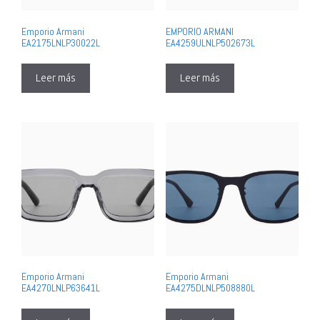
Emporio Armani
EMPORIO ARMANI
EA2175LNLP30022L
EA4259ULNLP502673L
Leer más
Leer más
Emporio Armani
Emporio Armani
EA4270LNLP63641L
EA4275DLNLP508880L