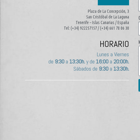
Plaza de La Concepción, 3
San Cristóbal de La Laguna
Tenerife – Islas Canarias / España
Tel: (+34) 922257157 / (+34) 661 78 06 30
HORARIO
Lunes a Viernes
de
9:30
a
13:30h.
y de
16:00
a
20:00h.
Sábados de
9:30
a
13:30h.