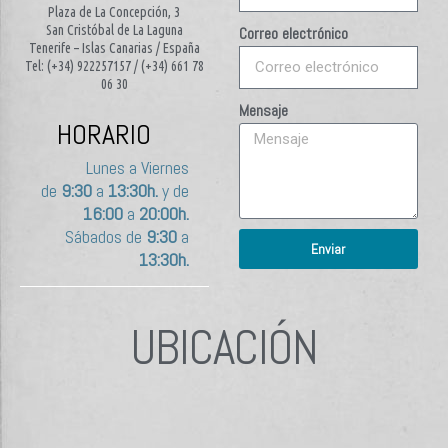
Plaza de La Concepción, 3
San Cristóbal de La Laguna
Correo electrónico
Tenerife – Islas Canarias / España
Tel: (+34) 922257157 / (+34) 661 78
06 30
Mensaje
HORARIO
Lunes a Viernes
de
9:30
a
13:30h.
y de
16:00
a
20:00h.
Sábados de
9:30
a
Enviar
13:30h.
UBICACIÓN