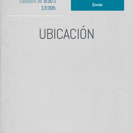
Sábados de
9:30
a
Enviar
13:30h.
UBICACIÓN